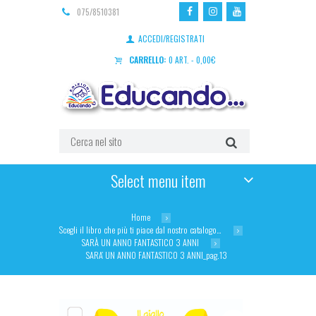
075/8510381
ACCEDI/REGISTRATI
CARRELLO:
0 ART.
-
0,00
€
Select menu item
Home
Scegli il libro che più ti piace dal nostro catalogo…
SARÀ UN ANNO FANTASTICO 3 ANNI
SARA’ UN ANNO FANTASTICO 3 ANNI_pag.13