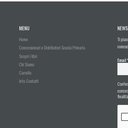
MENU
NEWS
Home
Ti piac
conosc
Concessionari e Distributori Scuola Primaria
Scopri i libri
Email
Chi Siamo
Carrello
Info-Contatti
Confer
concedo
finalit