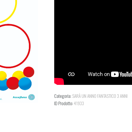
Categoria:
SARÀ UN ANNO FANTASTICO 3 ANNI
ID Prodotto:
41933