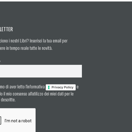
LETTER
ciono i nostri Libri? Inserisci la tua email per
ere in tempo reale tutte le novità.
*
mo di aver letto l'informativa
e
Privacy Policy
 il mio consenso all'utilizzo dei miei dati per le
à descritte.