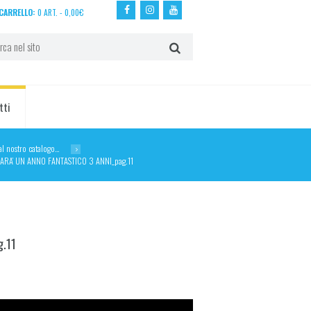
CARRELLO:
0 ART.
-
0,00
€
tti
dal nostro catalogo…
SARA’ UN ANNO FANTASTICO 3 ANNI_pag.11
g.11