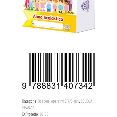
Categorie:
Quaderni operativi 3/4/5 anni
,
SCUOLA
INFANZIA
ID Prodotto:
36136