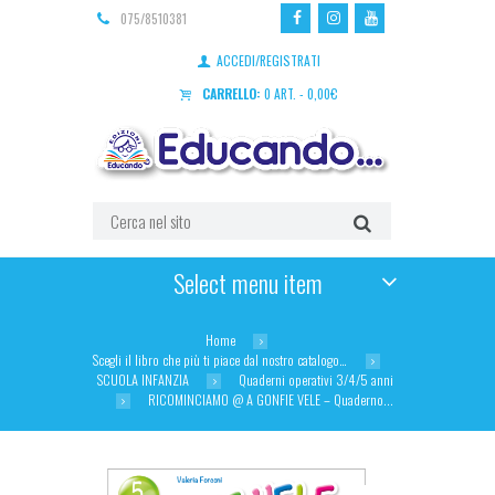
075/8510381
ACCEDI/REGISTRATI
CARRELLO:
0 ART.
-
0,00
€
Select menu item
Home
Scegli il libro che più ti piace dal nostro catalogo…
SCUOLA INFANZIA
Quaderni operativi 3/4/5 anni
RICOMINCIAMO @ A GONFIE VELE – Quaderno...