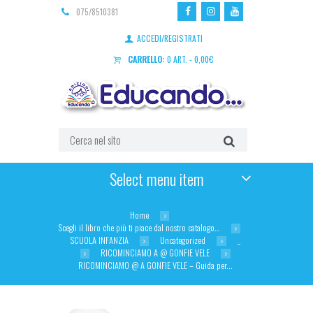
075/8510381
ACCEDI/REGISTRATI
CARRELLO:
0 ART.
-
0,00
€
Select menu item
Home
Scegli il libro che più ti piace dal nostro catalogo…
SCUOLA INFANZIA
Uncategorized
_
RICOMINCIAMO A @ GONFIE VELE
RICOMINCIAMO @ A GONFIE VELE – Guida per...