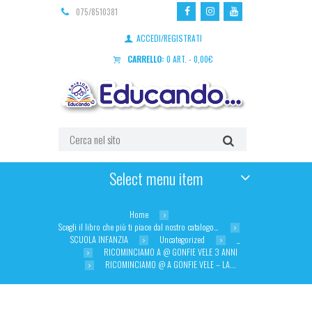
075/8510381
ACCEDI/REGISTRATI
CARRELLO:
0 ART.
-
0,00
€
Select menu item
Home
Scegli il libro che più ti piace dal nostro catalogo…
SCUOLA INFANZIA
Uncategorized
_
RICOMINCIAMO A @ GONFIE VELE 3 ANNI
RICOMINCIAMO @ A GONFIE VELE – LA...