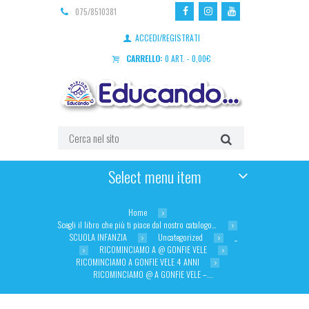
075/8510381
ACCEDI/REGISTRATI
CARRELLO:
0 ART.
-
0,00
€
Select menu item
Home
Scegli il libro che più ti piace dal nostro catalogo…
SCUOLA INFANZIA
Uncategorized
_
RICOMINCIAMO A @ GONFIE VELE
RICOMINCIAMO A GONFIE VELE 4 ANNI
RICOMINCIAMO @ A GONFIE VELE –...