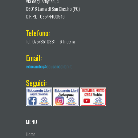
Via degli Artigiani, 5
06016 Lama di San Giustino (PG)
C.F. P.I. - 03544400546
Telefono:
Tel. 075/8510381 – 6 linee ra
Email:
educando@educandolibri.it
Seguici:
MENU
Home