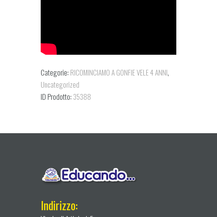
Categorie:
RICOMINCIAMO A GONFIE VELE 4 ANNI
,
Uncategorized
ID Prodotto:
35388
Indirizzo: