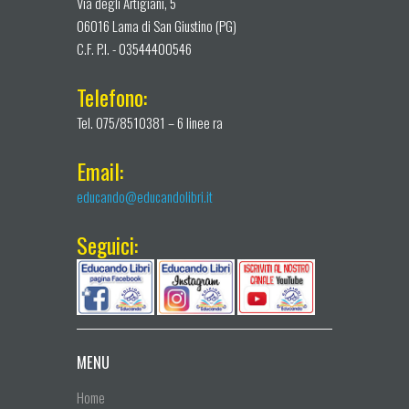
Via degli Artigiani, 5
06016 Lama di San Giustino (PG)
C.F. P.I. - 03544400546
Telefono:
Tel. 075/8510381 – 6 linee ra
Email:
educando@educandolibri.it
Seguici:
MENU
Home