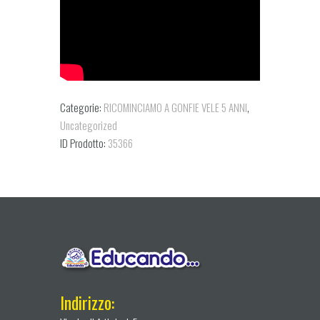
Categorie:
RICOMINCIAMO A GONFIE VELE 5 ANNI
,
Uncategorized
ID Prodotto:
35366
Indirizzo: