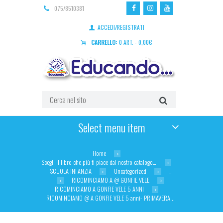
075/8510381
ACCEDI/REGISTRATI
CARRELLO:
0 ART.
-
0,00
€
Select menu item
Home
Scegli il libro che più ti piace dal nostro catalogo…
SCUOLA INFANZIA
Uncategorized
_
RICOMINCIAMO A @ GONFIE VELE
RICOMINCIAMO A GONFIE VELE 5 ANNI
RICOMINCIAMO @ A GONFIE VELE 5 anni- PRIMAVERA...