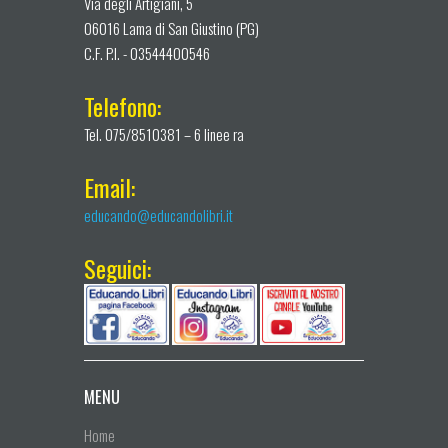
Via degli Artigiani, 5
06016 Lama di San Giustino (PG)
C.F. P.I. - 03544400546
Telefono:
Tel. 075/8510381 – 6 linee ra
Email:
educando@educandolibri.it
Seguici:
MENU
Home