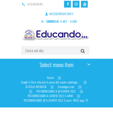
075/8510381
ACCEDI/REGISTRATI
CARRELLO:
0 ART.
-
0,00
€
Select menu item
Home
Scegli il libro che più ti piace dal nostro catalogo…
SCUOLA INFANZIA
Uncategorized
_
RICOMINCIAMO A @ GONFIE VELE
RICOMINCIAMO A GONFIE VELE 5 ANNI
RICOMINCIAMO @ A GONFIE VELE 5 anni- PACE pag. 75