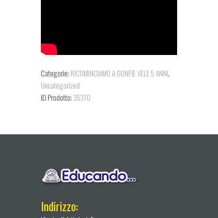
Categorie:
RICOMINCIAMO A GONFIE VELE 5 ANNI
,
Uncategorized
ID Prodotto:
35370
Indirizzo: