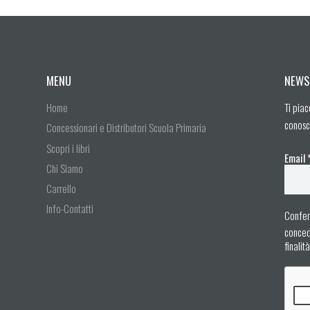
MENU
NEWS
Home
Ti piac
conosc
Concessionari e Distributori Scuola Primaria
Scopri i libri
Email
Chi Siamo
Carrello
Info-Contatti
Confer
concedo
finalit