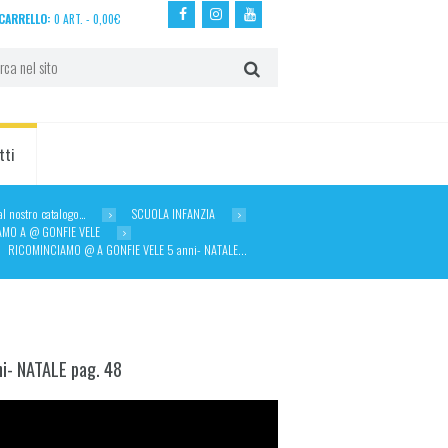
CARRELLO:
0 ART.
-
0,00
€
tti
dal nostro catalogo…
SCUOLA INFANZIA
AMO A @ GONFIE VELE
RICOMINCIAMO @ A GONFIE VELE 5 anni- NATALE...
i- NATALE pag. 48