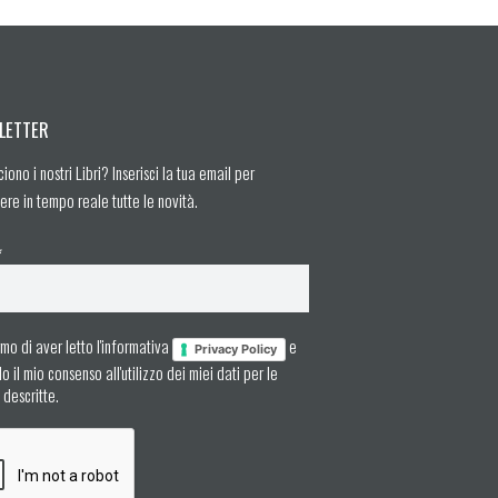
LETTER
ciono i nostri Libri? Inserisci la tua email per
ere in tempo reale tutte le novità.
*
mo di aver letto l'informativa
e
Privacy Policy
 il mio consenso all'utilizzo dei miei dati per le
à descritte.