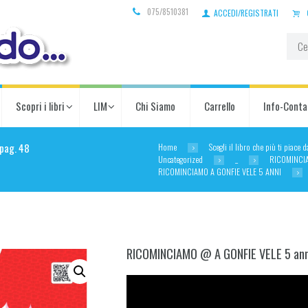
075/8510381
ACCEDI/REGISTRATI
Scopri i libri
LIM
Chi Siamo
Carrello
Info-Conta
Home
Scegli il libro che più ti piace 
pag. 48
Uncategorized
_
RICOMINCI
RICOMINCIAMO A GONFIE VELE 5 ANNI
RICOMINCIAMO @ A GONFIE VELE 5 ann