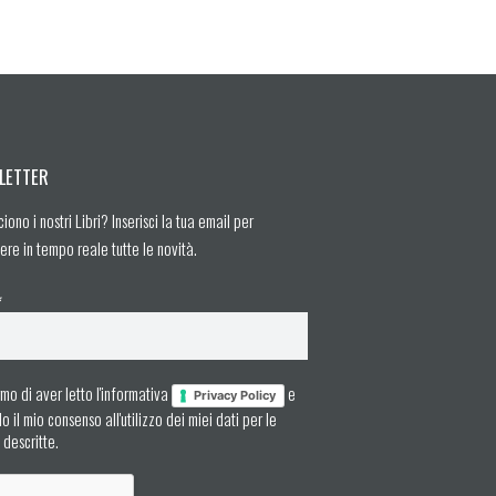
LETTER
ciono i nostri Libri? Inserisci la tua email per
ere in tempo reale tutte le novità.
*
mo di aver letto l'informativa
e
Privacy Policy
 il mio consenso all'utilizzo dei miei dati per le
à descritte.