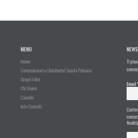
MENU
NEWS
Home
Ti piac
conosc
Concessionari e Distributori Scuola Primaria
Scopri i libri
Email
Chi Siamo
Carrello
Info-Contatti
Confer
concedo
finalit