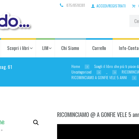
075/8510381
ACCEDI/REGISTRATI
Scopri i libri
LIM
Chi Siamo
Carrello
Info-Conta
Home
Scegli il libro che più ti piace 
pag. 61
Uncategorized
_
RICOMINCI
RICOMINCIAMO A GONFIE VELE 5 ANNI
RICOMINCIAMO @ A GONFIE VELE 5 ann