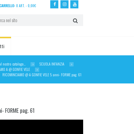
CARRELLO:
0 ART.
-
0,00
€
tti
dal nostro catalogo…
SCUOLA INFANZIA
AMO A @ GONFIE VELE
RICOMINCIAMO @ A GONFIE VELE 5 anni- FORME pag. 61
i- FORME pag. 61