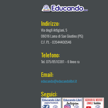
Indirizzo:
Via degli Artigiani, 5
06016 Lama di San Giustino (PG)
C.F. P.I. - 03544400546
Telefono:
Tel. 075/8510381 – 6 linee ra
Email:
educando@educandolibri.it
Seguici: