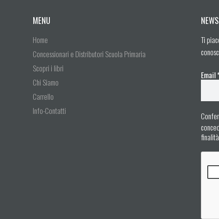
MENU
NEWS
Home
Ti piac
conosc
Concessionari e Distributori Scuola Primaria
Scopri i libri
Email
Chi Siamo
Carrello
Info-Contatti
Confer
concedo
finalit