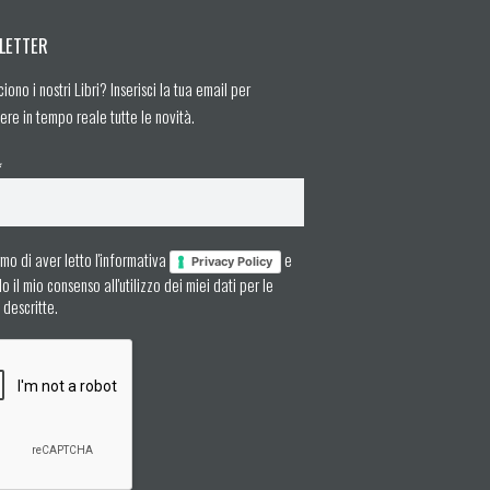
LETTER
ciono i nostri Libri? Inserisci la tua email per
ere in tempo reale tutte le novità.
*
mo di aver letto l'informativa
e
Privacy Policy
 il mio consenso all'utilizzo dei miei dati per le
à descritte.