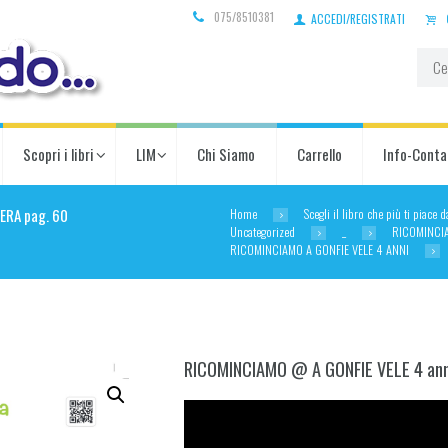
075/8510381
ACCEDI/REGISTRATI
Scopri i libri
LIM
Chi Siamo
Carrello
Info-Conta
Home
Scegli il libro che più ti piace 
ERA pag. 60
Uncategorized
_
RICOMINCI
RICOMINCIAMO A GONFIE VELE 4 ANNI
RICOMINCIAMO @ A GONFIE VELE 4 ann