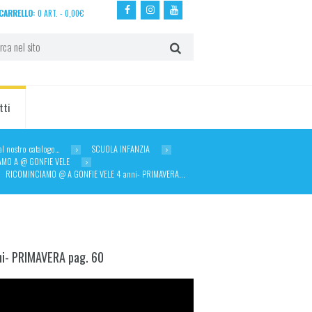
CARRELLO:
0 ART.
-
0,00
€
tti
dal nostro catalogo…
SCUOLA INFANZIA
AMO A @ GONFIE VELE
RICOMINCIAMO @ A GONFIE VELE 4 anni- PRIMAVERA...
i- PRIMAVERA pag. 60