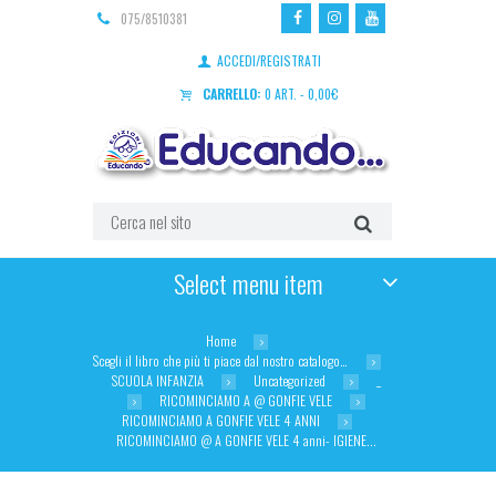
075/8510381
ACCEDI/REGISTRATI
CARRELLO:
0 ART.
-
0,00
€
Select menu item
Home
Scegli il libro che più ti piace dal nostro catalogo…
SCUOLA INFANZIA
Uncategorized
_
RICOMINCIAMO A @ GONFIE VELE
RICOMINCIAMO A GONFIE VELE 4 ANNI
RICOMINCIAMO @ A GONFIE VELE 4 anni- IGIENE...