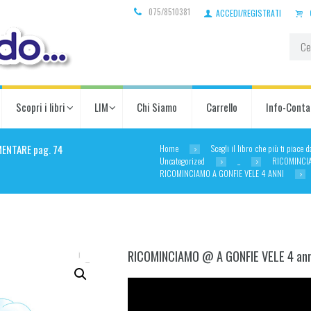
075/8510381
ACCEDI/REGISTRATI
Scopri i libri
LIM
Chi Siamo
Carrello
Info-Conta
Home
Scegli il libro che più ti piace 
MENTARE pag. 74
Uncategorized
_
RICOMINCI
RICOMINCIAMO A GONFIE VELE 4 ANNI
RICOMINCIAMO @ A GONFIE VELE 4 anni