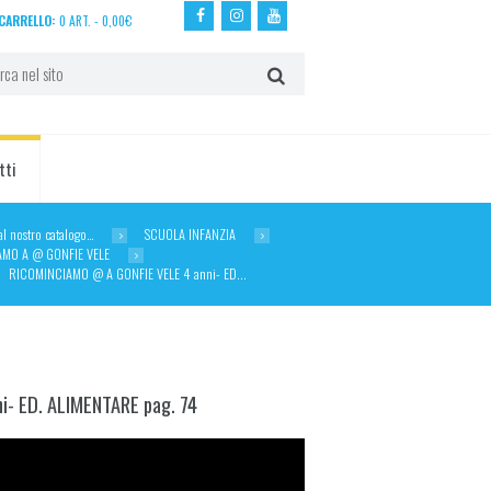
CARRELLO:
0 ART.
-
0,00
€
tti
dal nostro catalogo…
SCUOLA INFANZIA
AMO A @ GONFIE VELE
RICOMINCIAMO @ A GONFIE VELE 4 anni- ED...
- ED. ALIMENTARE pag. 74