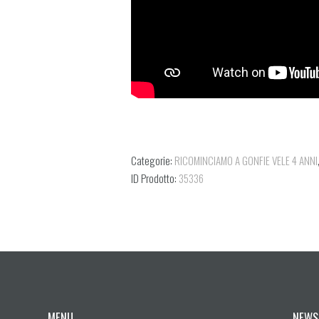
Categorie:
RICOMINCIAMO A GONFIE VELE 4 ANNI
ID Prodotto:
35336
MENU
NEWS