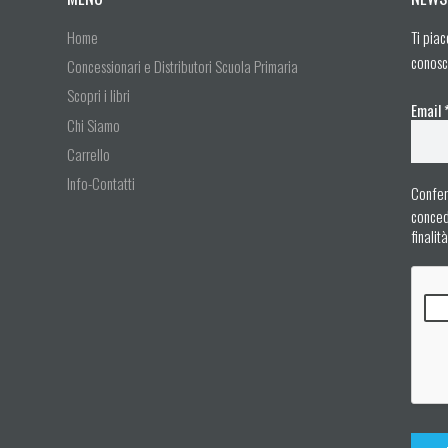
Home
Ti piac
conosc
Concessionari e Distributori Scuola Primaria
Scopri i libri
Email
Chi Siamo
Carrello
Info-Contatti
Confer
concedo
finalit