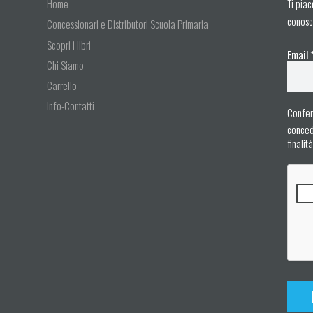
Home
Ti piac
conosc
Concessionari e Distributori Scuola Primaria
Scopri i libri
Email
Chi Siamo
Carrello
Info-Contatti
Confer
concedo
finalit