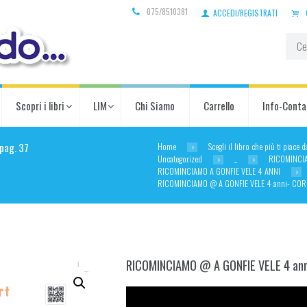
075/8510381
ACCEDI/REGISTRATI
Scopri i libri
LIM
Chi Siamo
Carrello
Info-Conta
Home
Scegli il libro che più ti piace 
pag. 37
Uncategorized
_
RICOMINCI
RICOMINCIAMO A GONFIE VELE 4 ANNI
RICOMINCIAMO @ A GONFIE VELE 4 anni- COR
RICOMINCIAMO @ A GONFIE VELE 4 ann