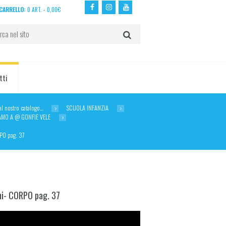
CARRELLO:
0 ART.
-
0,00
€
tti
dal nostro catalogo…
SCUOLA INFANZIA
AMO A @ GONFIE VELE
PO pag. 37
i- CORPO pag. 37