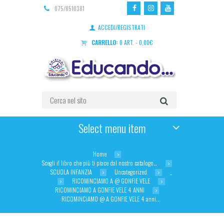
075/8510381
ACCEDI/REGISTRATI
CARRELLO:
0 ART.
-
0,00
€
Select menu item
Home
Scegli il libro che più ti piace dal nostro catalogo…
SCUOLA INFANZIA
Uncategorized
_
RICOMINCIAMO A @ GONFIE VELE
RICOMINCIAMO A GONFIE VELE 4 ANNI
RICOMINCIAMO @ A GONFIE VELE 4 anni...