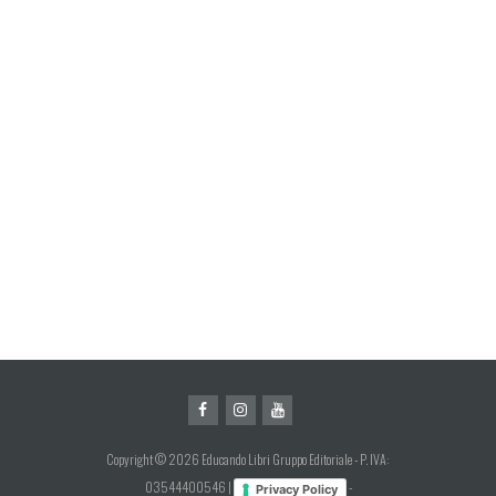
Copyright © 2026 Educando Libri Gruppo Editoriale - P. IVA:
03544400546 |
-
Privacy Policy