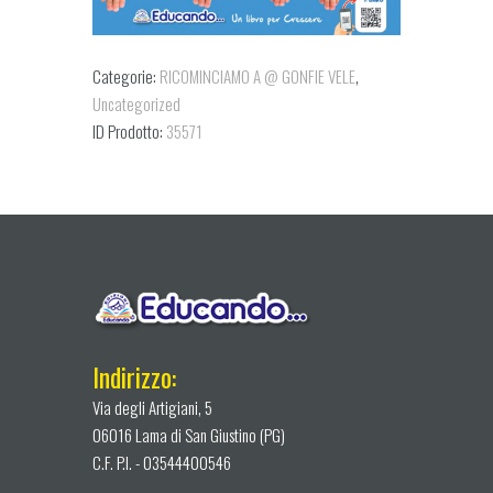
Categorie:
RICOMINCIAMO A @ GONFIE VELE
,
Uncategorized
ID Prodotto:
35571
Indirizzo:
Via degli Artigiani, 5
06016 Lama di San Giustino (PG)
C.F. P.I. - 03544400546