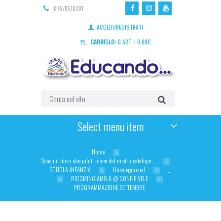
075/8510381
ACCEDI/REGISTRATI
CARRELLO:
0 ART.
-
0,00
€
Select menu item
Home
Scegli il libro che più ti piace dal nostro catalogo…
SCUOLA INFANZIA
Uncategorized
_
RICOMINCIAMO A @ GONFIE VELE
PROGRAMMAZIONE SETTEMBRE