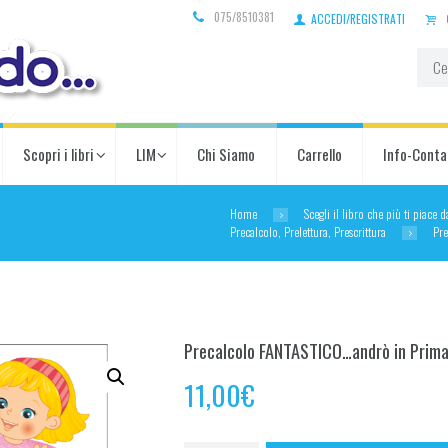
075/8510381
ACCEDI/REGISTRATI
Scopri i libri
LIM
Chi Siamo
Carrello
Info-Conta
Home
Scegli il libro che più ti piace 
Precalcolo, Prelettura, Prescrittura
Pr
Precalcolo FANTASTICO…andrò in Prim
11,00
€