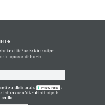
LETTER
ciono i nostri Libri? Inserisci la tua email per
ere in tempo reale tutte le novità.
*
mo di aver letto l'informativa
e
Privacy Policy
 il mio consenso all'utilizzo dei miei dati per le
à descritte.