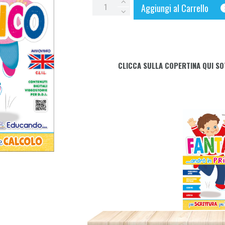
Precalcolo
Aggiungi al Carrello
FANTASTICO...andrò
in
Prima
quantity
CLICCA SULLA COPERTINA QUI SO