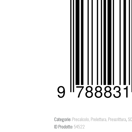
Categorie:
Precalcolo, Prelettura, Prescrittura
,
SC
ID Prodotto:
54522