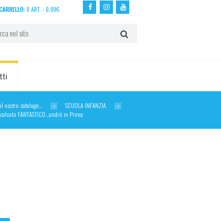
CARRELLO:
0 ART.
-
0,00
€
tti
dal nostro catalogo…
SCUOLA INFANZIA
ecalcolo FANTASTICO…andrò in Prima
a