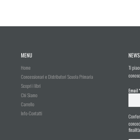
MENU
NEWS
Home
Ti piac
conosc
Concessionari e Distributori Scuola Primaria
Scopri i libri
Email
Chi Siamo
Carrello
Info-Contatti
Confer
concedo
finalit