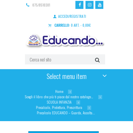
075/8510381
ACCEDI/REGISTRATI
CARRELLO:
0 ART.
-
0,00
€
Select menu item
Home
Scegli il libro che più ti piace dal nostro catalogo…
SCUOLA INFANZIA
Precalcolo, Prelettura, Prescrittura
Precalcolo EDUCANDO – Guarda, Ascolta...