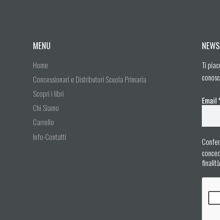
MENU
NEWS
Home
Ti piac
conosc
Concessionari e Distributori Scuola Primaria
Scopri i libri
Email
Chi Siamo
Carrello
Info-Contatti
Confer
concedo
finalit