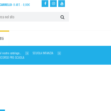
CARRELLO:
0 ART.
-
0,00
€
tti
dal nostro catalogo…
SCUOLA INFANZIA
RCORSO PRE-SCUOLA