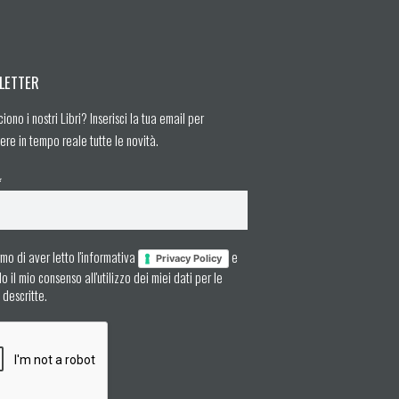
LETTER
ciono i nostri Libri? Inserisci la tua email per
ere in tempo reale tutte le novità.
*
mo di aver letto l'informativa
e
Privacy Policy
 il mio consenso all'utilizzo dei miei dati per le
à descritte.