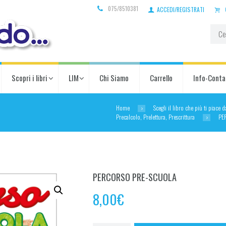
075/8510381
ACCEDI/REGISTRATI
Scopri i libri
LIM
Chi Siamo
Carrello
Info-Conta
Home
Scegli il libro che più ti piace 
Precalcolo, Prelettura, Prescrittura
PE
PERCORSO PRE-SCUOLA
8,00
€