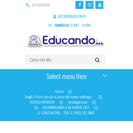
075/8510381
ACCEDI/REGISTRATI
CARRELLO:
0 ART.
-
0,00
€
Select menu item
Home
Scegli il libro che più ti piace dal nostro catalogo…
SCUOLA INFANZIA
Uncategorized
_
RICOMINCIAMO A @ GONFIE VELE
LE CANZONCINE – TRA LE ONDE DEL MAR