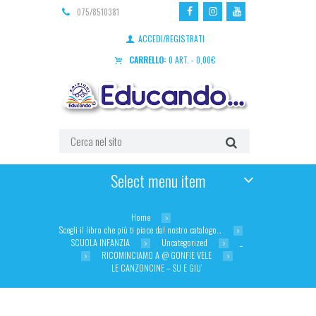
075/8510381
ACCEDI/REGISTRATI
CARRELLO:
0 ART.
-
0,00
€
Select menu item
Home
Scegli il libro che più ti piace dal nostro catalogo…
SCUOLA INFANZIA
Uncategorized
_
RICOMINCIAMO A @ GONFIE VELE
LE CANZONCINE – SU E GIU’