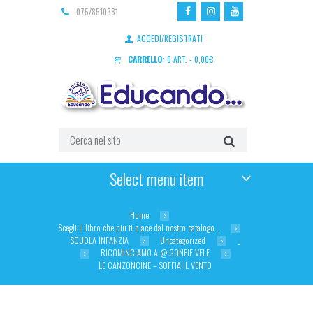
075/8510381
ACCEDI/REGISTRATI
CARRELLO:
0 ART.
-
0,00
€
Select menu item
Home
Scegli il libro che più ti piace dal nostro catalogo…
SCUOLA INFANZIA
Uncategorized
_
RICOMINCIAMO A @ GONFIE VELE
LE CANZONCINE – SOFFIA IL VENTO