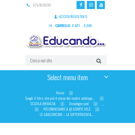
075/8510381
ACCEDI/REGISTRATI
CARRELLO:
0 ART.
-
0,00
€
Select menu item
Home
Scegli il libro che più ti piace dal nostro catalogo…
SCUOLA INFANZIA
Uncategorized
_
RICOMINCIAMO A @ GONFIE VELE
LE CANZONCINE – LA DIFFERENZIATA...