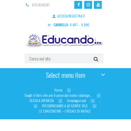
075/8510381
ACCEDI/REGISTRATI
CARRELLO:
0 ART.
-
0,00
€
Select menu item
Home
Scegli il libro che più ti piace dal nostro catalogo…
SCUOLA INFANZIA
Uncategorized
_
RICOMINCIAMO A @ GONFIE VELE
LE CANZONCINE – I REGALI DI NATALE