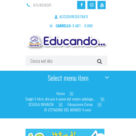
075/8510381
ACCEDI/REGISTRATI
CARRELLO:
0 ART.
-
0,00
€
Select menu item
Home
Scegli il libro che più ti piace dal nostro catalogo…
SCUOLA INFANZIA
Educazione Civica
IO CITTADINO DEL MONDO 4 anni