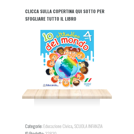
DEL
CLICCA SULLA COPERTINA QUI SOTTO PER
MONDO
SFOGLIARE TUTTO IL LIBRO
4
anni
quantity
Categorie:
Educazione Civica
,
SCUOLA INFANZIA
ID Prodotto:
32830