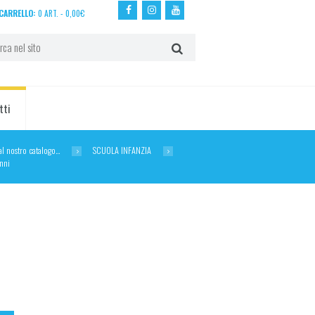
CARRELLO:
0 ART.
-
0,00
€
tti
dal nostro catalogo…
SCUOLA INFANZIA
nni