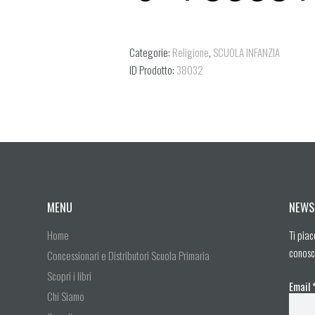
Categorie:
Religione
,
SCUOLA INFANZIA
ID Prodotto:
38032
MENU
NEWS
Home
Ti piac
conosc
Concessionari e Distributori Scuola Primaria
Scopri i libri
Email
Chi Siamo