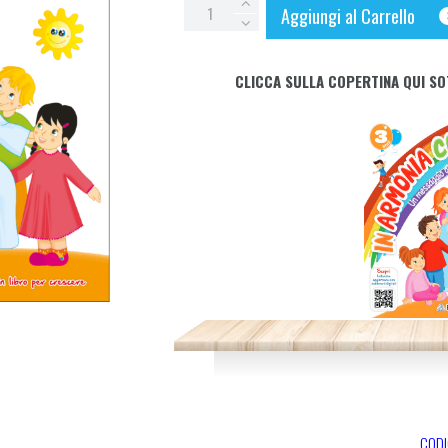
IN
Aggiungi al Carrello
ARMONIA
CON
CLICCA SULLA COPERTINA QUI SO
GESU'
3
anni
quantity
CODI