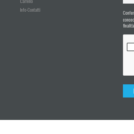
Carrello
Info-Contatti
Confer
concedo
finalit