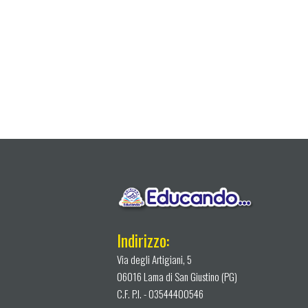
Indirizzo:
Via degli Artigiani, 5
06016 Lama di San Giustino (PG)
C.F. P.I. - 03544400546