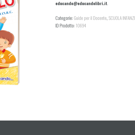
educando@educandolibri.it
.
Categorie:
Guide per il Docente
,
SCUOLA INFANZ
ID Prodotto:
10694