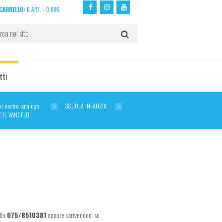
CARRELLO:
0 ART.
-
0,00
€
tti
dal nostro catalogo…
SCUOLA INFANZIA
 IL VANGELO
llo
075/8510381
oppure scrivendoci su