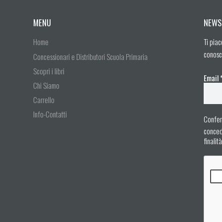
MENU
NEWS
Home
Ti piac
conosc
Concessionari e Distributori Scuola Primaria
Scopri i libri
Email
Chi Siamo
Carrello
Info-Contatti
Confer
concedo
finalit