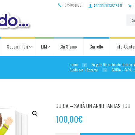
075/8510381
ACCEDI/REGISTRATI
Scopri i libri
LIM
Chi Siamo
Carrello
Info-Conta
Home
Scegli il libro che più ti piace 
Guide per il Docente
GUIDA – SARÀ 
GUIDA – SARÀ UN ANNO FANTASTICO
100,00
€