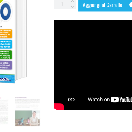
GUIDA
Aggiungi al Carrello
-
SARÀ
UN
ANNO
FANTASTICO
quantity