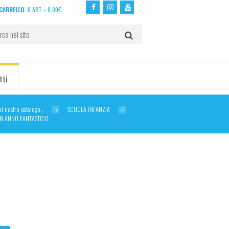
CARRELLO:
0 ART.
-
0,00
€
tti
dal nostro catalogo…
SCUOLA INFANZIA
UN ANNO FANTASTICO