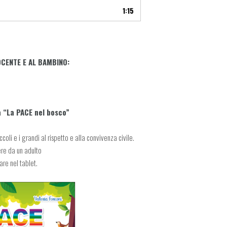
1:15
OCENTE E AL BAMBINO:
a “La PACE nel bosco”
oli e i grandi al rispetto e alla convivenza civile.
re da un adulto
re nel tablet.