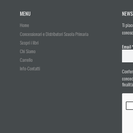
MENU
NEWS
Home
Ti piac
conosc
Concessionari e Distributori Scuola Primaria
Scopri i libri
Email
Chi Siamo
Carrello
Info-Contatti
Confer
concedo
finalit