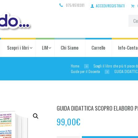
075/8510381
ACCEDI/REGISTRATI
Scopri i libri
LIM
Chi Siamo
Carrello
Info-Conta
Home
Scegli il libro che più ti piace 
Guide per il Docente
GUIDA DIDATTI
GUIDA DIDATTICA SCOPRO ELABORO P
99,00
€