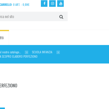
CARRELLO:
0 ART.
-
0,00
€
tti
dal nostro catalogo…
SCUOLA INFANZIA
CA SCOPRO ELABORO PERFEZIONO
ERFEZIONO