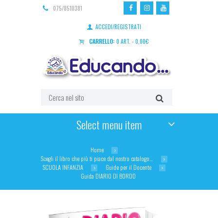
075/8510381
ACCEDI/REGISTRATI
CARRELLO:
0 ART.
-
0,00
€
Select menu item
Home
Scegli il libro che più ti piace dal nostro catalogo…
SCUOLA INFANZIA
Guide per il Docente
Guida DIARIO DI BORDO