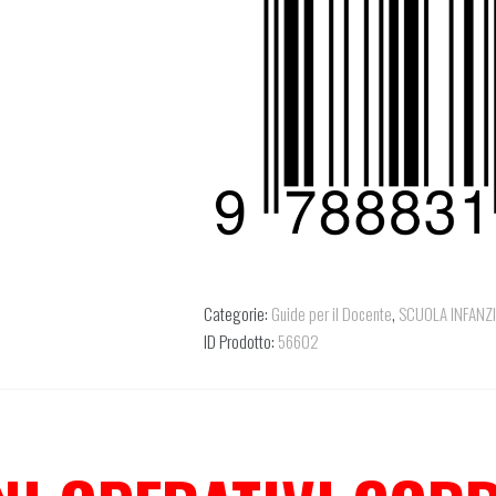
Categorie:
Guide per il Docente
,
SCUOLA INFANZ
ID Prodotto:
56602