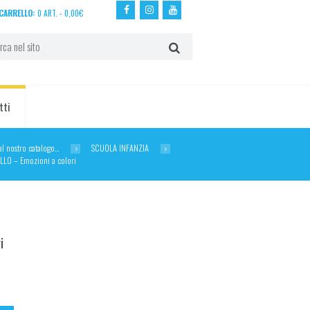
CARRELLO:
0 ART.
-
0,00
€
tti
dal nostro catalogo…
SCUOLA INFANZIA
LO – Emozioni a colori
i