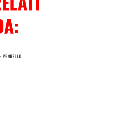
ELATI
DA:
+ PENNELLO