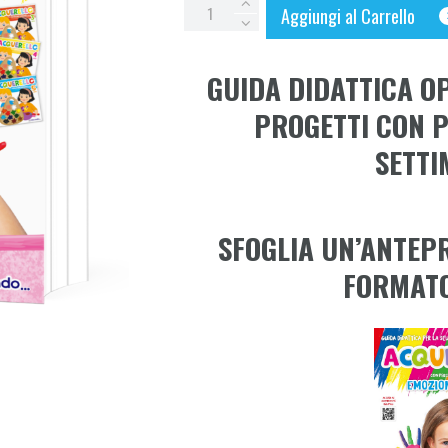
GUIDA
Aggiungi al Carrello
ACQUERELLO
-
GUIDA DIDATTICA OP
Emozioni
a
PROGETTI CON 
colori
SETTI
quantity
SFOGLIA UN’ANTEP
FORMATO