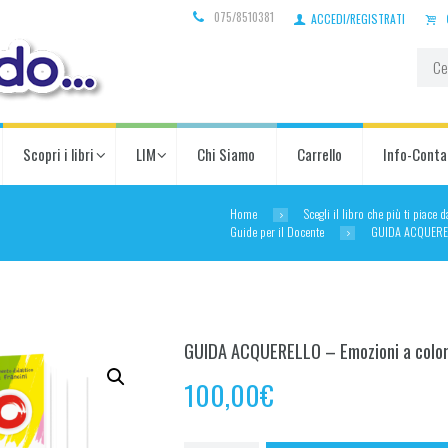
075/8510381
ACCEDI/REGISTRATI
Scopri i libri
LIM
Chi Siamo
Carrello
Info-Conta
Home
Scegli il libro che più ti piace 
Guide per il Docente
GUIDA ACQUEREL
GUIDA ACQUERELLO – Emozioni a color
100,00
€