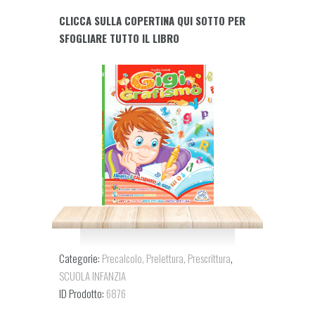
E
CLICCA SULLA COPERTINA QUI SOTTO PER
SUSI
SFOGLIARE TUTTO IL LIBRO
DI
PIU’
quantity
Categorie:
Precalcolo, Prelettura, Prescrittura
,
SCUOLA INFANZIA
ID Prodotto:
6876