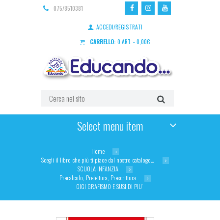
075/8510381
ACCEDI/REGISTRATI
CARRELLO:
0 ART.
-
0,00
€
Select menu item
Home
Scegli il libro che più ti piace dal nostro catalogo…
SCUOLA INFANZIA
Precalcolo, Prelettura, Prescrittura
GIGI GRAFISMO E SUSI DI PIU’