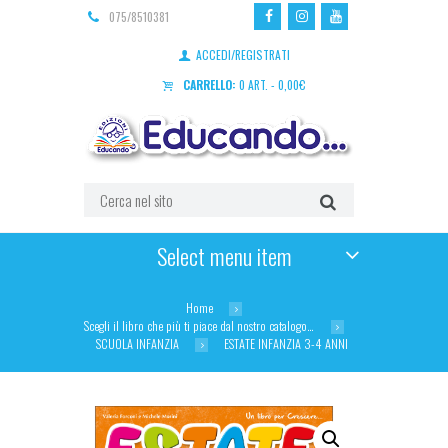
075/8510381
ACCEDI/REGISTRATI
CARRELLO:
0 ART.
-
0,00
€
Select menu item
Home
Scegli il libro che più ti piace dal nostro catalogo…
SCUOLA INFANZIA
ESTATE INFANZIA 3-4 ANNI