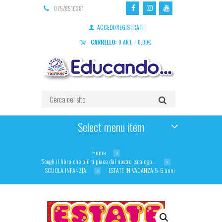
075/8510381
ACCEDI/REGISTRATI
CARRELLO:
0 ART.
-
0,00
€
Select menu item
Home
Scegli il libro che più ti piace dal nostro catalogo…
SCUOLA INFANZIA
ESTATE IN VACANZA 5-6 anni