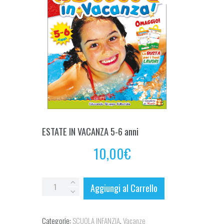
ESTATE IN VACANZA 5-6 anni
10,00
€
ESTATE
Aggiungi al Carrello
IN
VACANZA
Categorie:
SCUOLA INFANZIA
,
Vacanze
5-