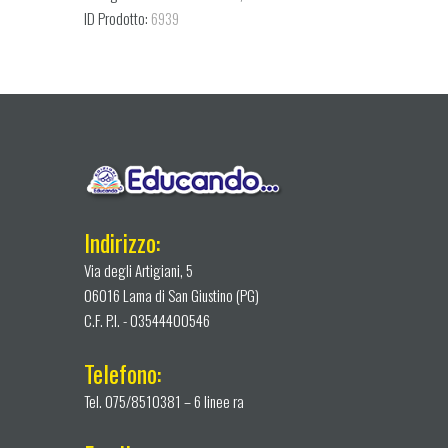
ID Prodotto:
6939
6
anni
quantity
Indirizzo:
Via degli Artigiani, 5
06016 Lama di San Giustino (PG)
C.F. P.I. - 03544400546
Telefono:
Tel. 075/8510381 – 6 linee ra