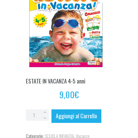
ESTATE IN VACANZA 4-5 anni
9,00
€
ESTATE
Aggiungi al Carrello
IN
VACANZA
Categorie:
SCUOLA INFANZIA
,
Vacanze
4-