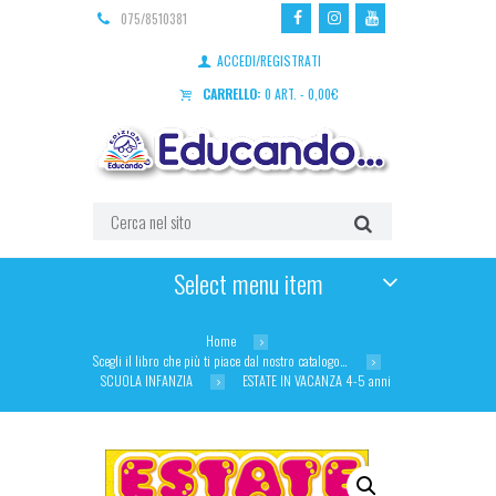
075/8510381
ACCEDI/REGISTRATI
CARRELLO:
0 ART.
-
0,00
€
Select menu item
Home
Scegli il libro che più ti piace dal nostro catalogo…
SCUOLA INFANZIA
ESTATE IN VACANZA 4-5 anni