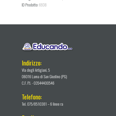
ID Prodotto:
6938
5
anni
quantity
Indirizzo:
Via degli Artigiani, 5
06016 Lama di San Giustino (PG)
C.F. P.I. - 03544400546
Telefono:
Tel. 075/8510381 – 6 linee ra