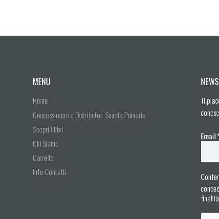
MENU
NEWS
Home
Ti piac
conosc
Concessionari e Distributori Scuola Primaria
Scopri i libri
Email
Chi Siamo
Carrello
Info-Contatti
Confer
concedo
finalit