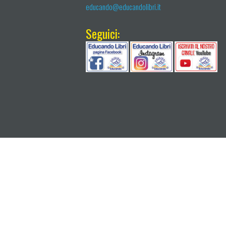
educando@educandolibri.it
Seguici: