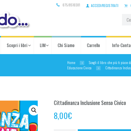
075/8510381
ACCEDI/REGISTRATI
Scopri i libri
LIM
Chi Siamo
Carrello
Info-Conta
Home
Scegli il libro che più ti piace 
Educazione Civica
Cittadinanza Inclu
Cittadinanza Inclusione Senso Civico
8,00
€