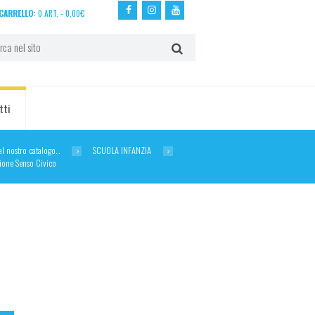
CARRELLO:
0 ART.
-
0,00
€
tti
dal nostro catalogo…
SCUOLA INFANZIA
sione Senso Civico