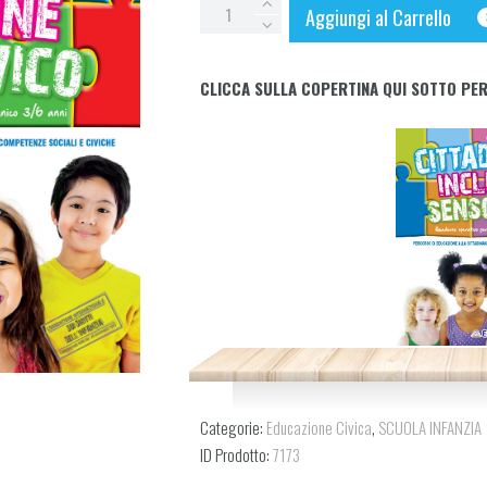
Cittadinanza
Aggiungi al Carrello
Inclusione
Senso
CLICCA SULLA COPERTINA QUI SOTTO PER
Civico
quantity
Categorie:
Educazione Civica
,
SCUOLA INFANZIA
ID Prodotto:
7173