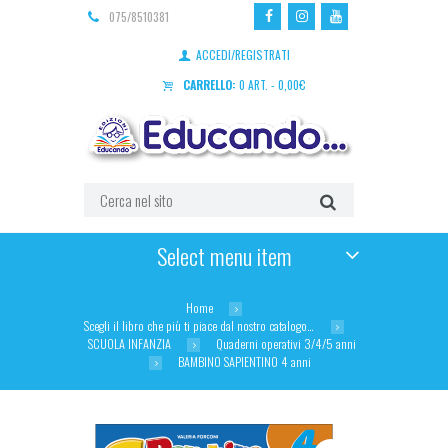
075/8510381
ACCEDI/REGISTRATI
CARRELLO:
0 ART.
-
0,00
€
Select menu item
Home
Scegli il libro che più ti piace dal nostro catalogo…
SCUOLA INFANZIA
Quaderni operativi 3/4/5 anni
BAMBINO SAPIENTINO 4 anni