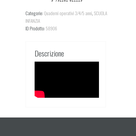
Categorie:
Quaderni operativi 3/4/5 anni
,
SCUOLA
INFANZIA
ID Prodotto:
58906
Descrizione