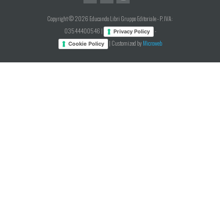
Copyright © 2026 Educando Libri Gruppo Editoriale - P. IVA:
03544400546 |
-
Privacy Policy
| Customized by
Microweb
Cookie Policy