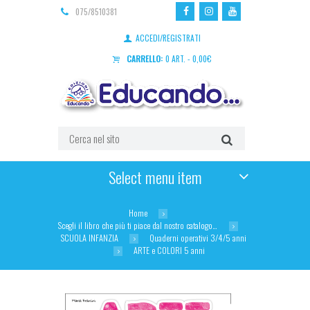
075/8510381
ACCEDI/REGISTRATI
CARRELLO:
0 ART.
-
0,00
€
Select menu item
Home
Scegli il libro che più ti piace dal nostro catalogo…
SCUOLA INFANZIA
Quaderni operativi 3/4/5 anni
ARTE e COLORI 5 anni