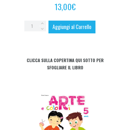
13,00
€
ARTE
Aggiungi al Carrello
e
COLORI
5
anni
CLICCA SULLA COPERTINA QUI SOTTO PER
quantity
SFOGLIARE IL LIBRO