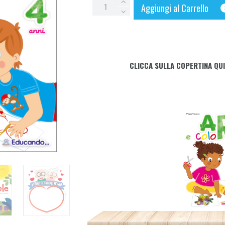
ARTE
Aggiungi al Carrello
e
COLORI
4
anni
CLICCA SULLA COPERTINA QUI
quantity