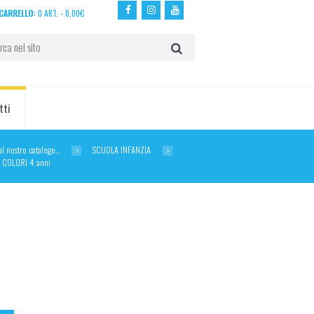
CARRELLO:
0 ART.
-
0,00
€
tti
dal nostro catalogo…
SCUOLA INFANZIA
 COLORI 4 anni