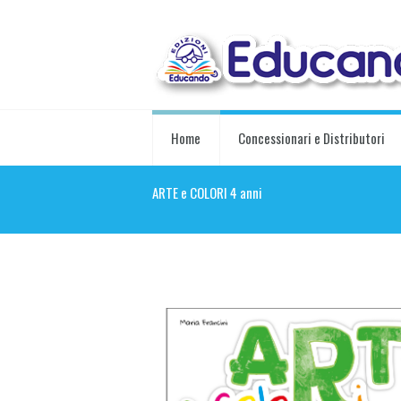
Home
Concessionari e Distributori
ARTE e COLORI 4 anni