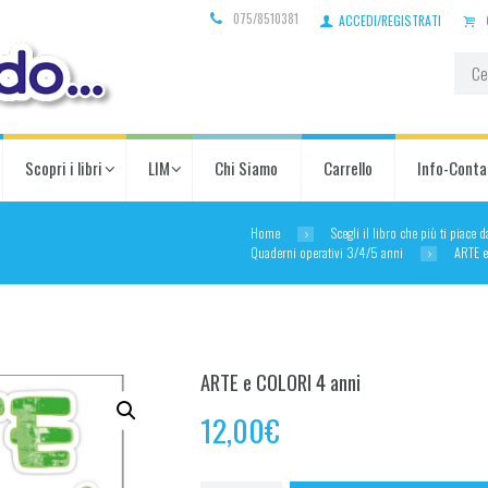
075/8510381
ACCEDI/REGISTRATI
Scopri i libri
LIM
Chi Siamo
Carrello
Info-Conta
Home
Scegli il libro che più ti piace 
Quaderni operativi 3/4/5 anni
ARTE e
ARTE e COLORI 4 anni
12,00
€