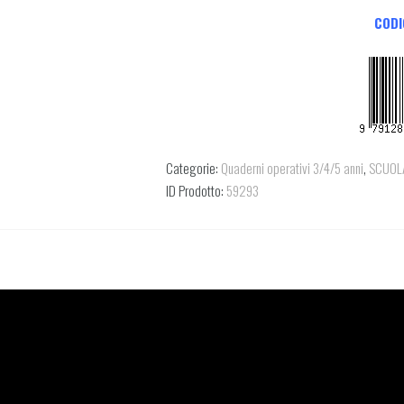
CODI
Categorie:
Quaderni operativi 3/4/5 anni
,
SCUOLA
ID Prodotto:
59293