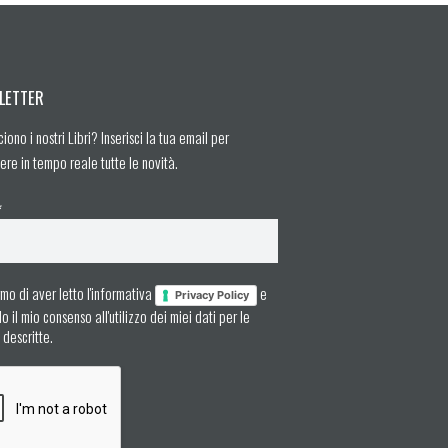
LETTER
ciono i nostri Libri? Inserisci la tua email per
ere in tempo reale tutte le novità.
*
mo di aver letto l'informativa
e
Privacy Policy
 il mio consenso all'utilizzo dei miei dati per le
à descritte.