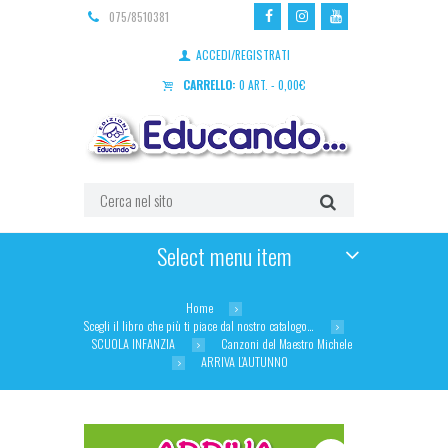
075/8510381
ACCEDI/REGISTRATI
CARRELLO:
0 ART.
-
0,00
€
Select menu item
Home
Scegli il libro che più ti piace dal nostro catalogo…
SCUOLA INFANZIA
Canzoni del Maestro Michele
ARRIVA L’AUTUNNO