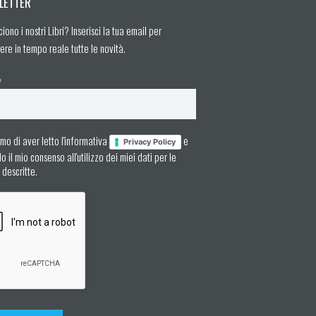
LETTER
ciono i nostri Libri? Inserisci la tua email per
ere in tempo reale tutte le novità.
*
mo di aver letto l'informativa
e
Privacy Policy
 il mio consenso all'utilizzo dei miei dati per le
à descritte.