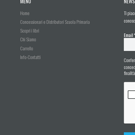
MENU
NEWS
Home
Ti piac
conosc
Concessionari e Distributori Scuola Primaria
Scopri i libri
Email
Chi Siamo
Carrello
Info-Contatti
Confer
concedo
finalit