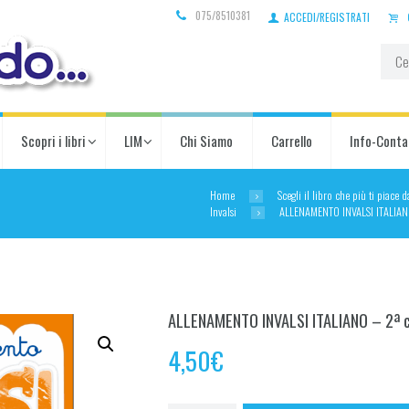
075/8510381
ACCEDI/REGISTRATI
Scopri i libri
LIM
Chi Siamo
Carrello
Info-Conta
Home
Scegli il libro che più ti piace 
Invalsi
ALLENAMENTO INVALSI ITALIANO
ALLENAMENTO INVALSI ITALIANO – 2ª c
4,50
€