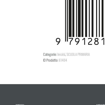
Categorie:
Invalsi
,
SCUOLA PRIMARIA
ID Prodotto:
61484