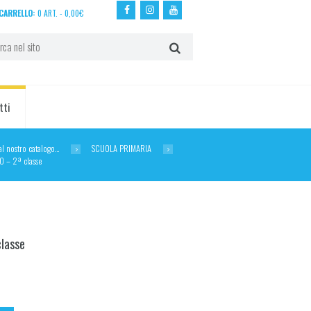
CARRELLO:
0 ART.
-
0,00
€
tti
dal nostro catalogo…
SCUOLA PRIMARIA
 – 2ª classe
lasse