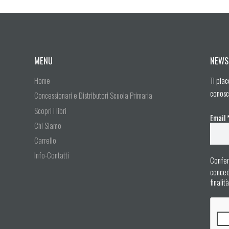
MENU
NEWS
Home
Ti piac
conosc
Concessionari e Distributori Scuola Primaria
Scopri i libri
Email
Chi Siamo
Carrello
Info-Contatti
Confer
concedo
finalit