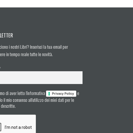
LETTER
ciono i nostri Libri? Inserisci la tua email per
ere in tempo reale tutte le novità.
*
mo di aver letto l'informativa
e
Privacy Policy
 il mio consenso all'utilizzo dei miei dati per le
à descritte.