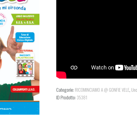
Categorie:
RICOMINCIAMO A @ GONFIE VELE
,
Unc
ID Prodotto:
35381