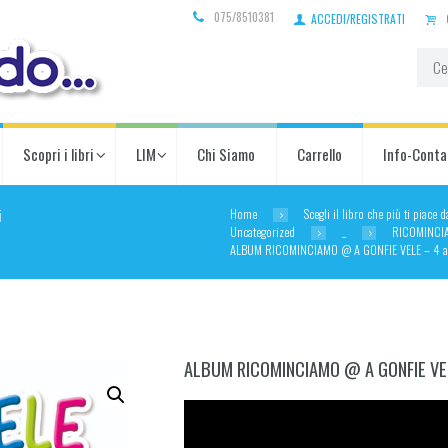
075/8510381
ACCEDI/REGISTRATI
Scopri i libri
LIM
Chi Siamo
Carrello
Info-Conta
Home
Scegli il libro che più ti piace 
i
Uncategorized
_
RICOMINCI
ALBUM RICOMINCIAMO @ A GONFIE VELE – 4 a
ALBUM RICOMINCIAMO @ A GONFIE VEL