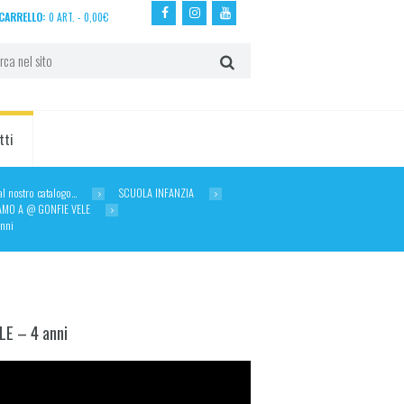
CARRELLO:
0 ART.
-
0,00
€
tti
dal nostro catalogo…
SCUOLA INFANZIA
AMO A @ GONFIE VELE
nni
E – 4 anni