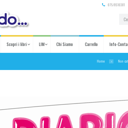
075/8510381
Scopri i libri
LIM
Chi Siamo
Carrello
Info-Conta
Home
Non cat