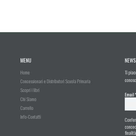
MENU
NEWS
Home
Ti piac
conosc
Concessionari e Distributori Scuola Primaria
Scopri i libri
Email
Chi Siamo
Carrello
Info-Contatti
Confer
concedo
finalit