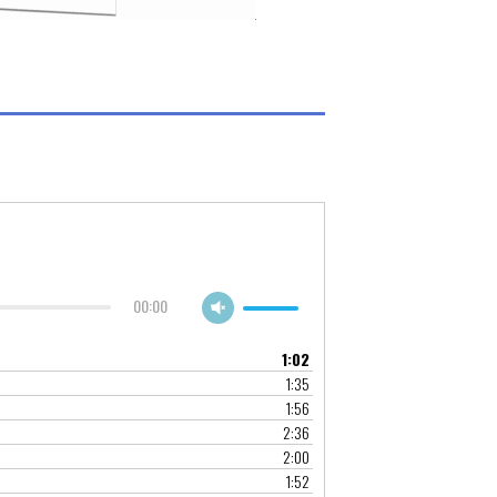
00:00
1:02
1:35
1:56
2:36
2:00
1:52