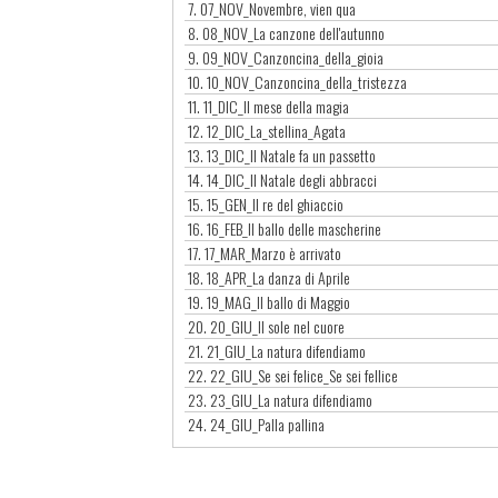
7.
07_NOV_Novembre, vien qua
8.
08_NOV_La canzone dell'autunno
9.
09_NOV_Canzoncina_della_gioia
10.
10_NOV_Canzoncina_della_tristezza
11.
11_DIC_Il mese della magia
12.
12_DIC_La_stellina_Agata
13.
13_DIC_Il Natale fa un passetto
14.
14_DIC_Il Natale degli abbracci
15.
15_GEN_Il re del ghiaccio
16.
16_FEB_Il ballo delle mascherine
17.
17_MAR_Marzo è arrivato
18.
18_APR_La danza di Aprile
19.
19_MAG_Il ballo di Maggio
20.
20_GIU_Il sole nel cuore
21.
21_GIU_La natura difendiamo
22.
22_GIU_Se sei felice_Se sei fellice
23.
23_GIU_La natura difendiamo
24.
24_GIU_Palla pallina