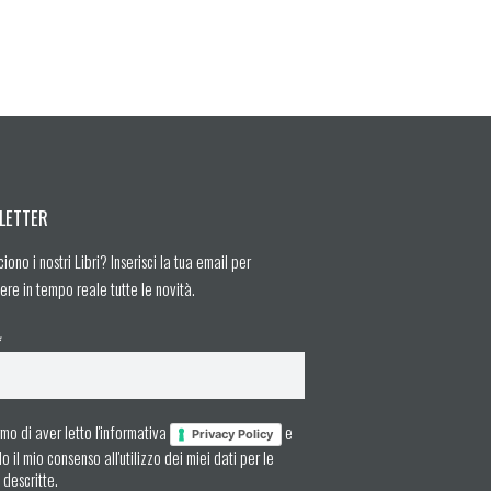
LETTER
ciono i nostri Libri? Inserisci la tua email per
ere in tempo reale tutte le novità.
*
mo di aver letto l'informativa
e
Privacy Policy
 il mio consenso all'utilizzo dei miei dati per le
à descritte.