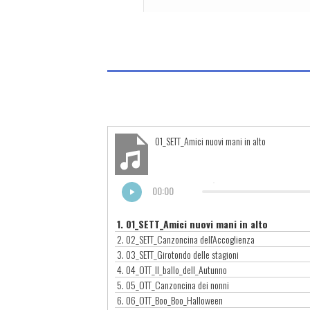
01_SETT_Amici nuovi mani in alto
00:00
1.
01_SETT_Amici nuovi mani in alto
2.
02_SETT_Canzoncina dell'Accoglienza
3.
03_SETT_Girotondo delle stagioni
4.
04_OTT_Il_ballo_dell_Autunno
5.
05_OTT_Canzoncina dei nonni
6.
06_OTT_Boo_Boo_Halloween