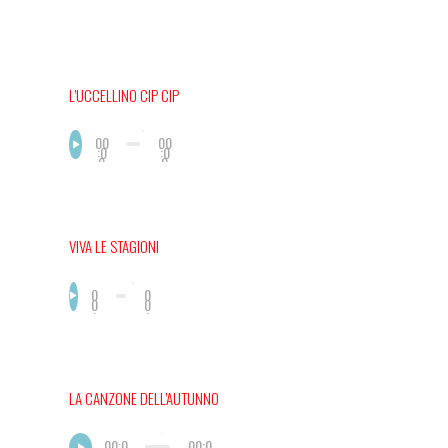
L’UCCELLINO CIP CIP
00
00
:0
:0
0
0
VIVA LE STAGIONI
0
0
0
0
:
:
0
0
0
0
LA CANZONE DELL’AUTUNNO
00:0
00:0