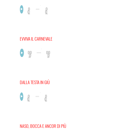
0
0
0:
0:
0
0
0
0
EVVIVA IL CARNEVALE
00
00
:0
:0
0
0
DALLA TESTA IN GIÙ
0
0
0:
0:
0
0
0
0
NASO, BOCCA E ANCOR DI PIÙ