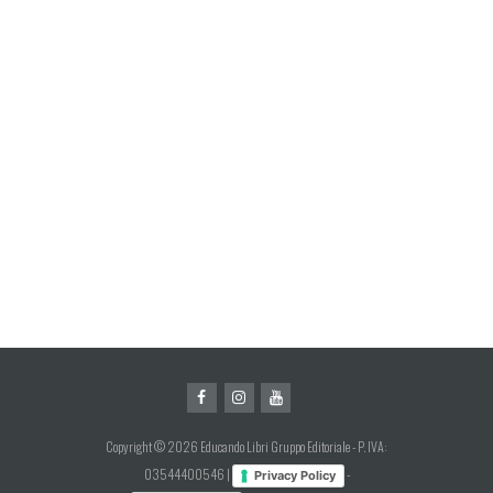
Copyright © 2026 Educando Libri Gruppo Editoriale - P. IVA:
03544400546 |
-
Privacy Policy