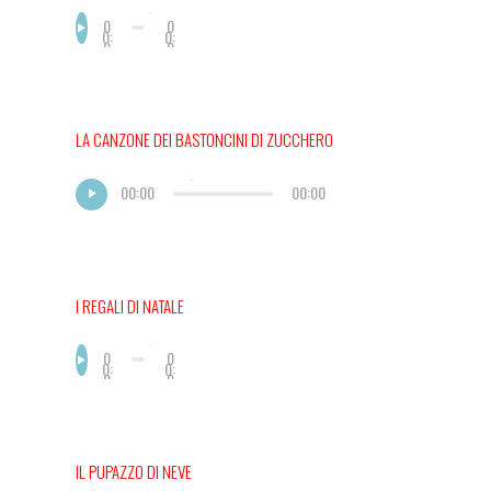
0
0
0:
0:
0
0
0
0
LA CANZONE DEI BASTONCINI DI ZUCCHERO
00:00
00:00
I REGALI DI NATALE
0
0
0:
0:
0
0
0
0
IL PUPAZZO DI NEVE