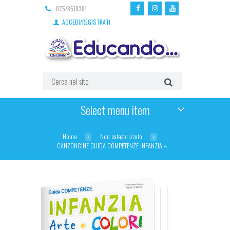
075/8510381
ACCEDI/REGISTRATI
Select menu item
Home
Non categorizzato
CANZONCINE GUIDA COMPETENZE INFANZIA –...