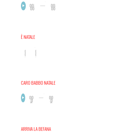
00:
00:
00
00
È NATALE
0
0
0
0
:
:
0
0
0
0
CARO BABBO NATALE
00
00
:0
:0
0
0
ARRIVA LA BEFANA