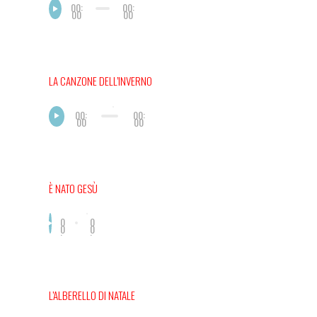
00:
00:
00
00
LA CANZONE DELL’INVERNO
00:
00:
00
00
È NATO GESÙ
0
0
0
0
:
:
0
0
0
0
L’ALBERELLO DI NATALE