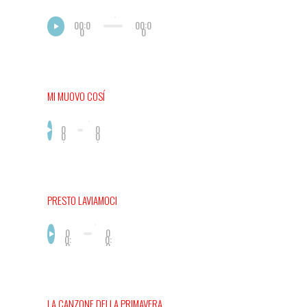
00:0
00:0
0
0
MI MUOVO COSÍ
0
0
0
0
:
:
0
0
0
0
PRESTO LAVIAMOCI
0
0
0:
0:
0
0
0
0
LA CANZONE DELLA PRIMAVERA