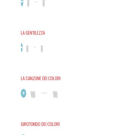
0
0
0
0
:
:
0
0
0
0
LA GENTILEZZA
0
0
0
0
:
:
0
0
0
0
LA CANZONE DEI COLORI
00:
00:
00
00
GIROTONDO DEI COLORI