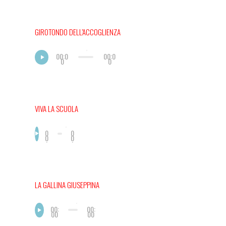
GIROTONDO DELL’ACCOGLIENZA
00:0
00:0
0
0
VIVA LA SCUOLA
0
0
0
0
:
:
0
0
0
0
LA GALLINA GIUSEPPINA
00:
00:
00
00