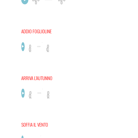
0
0
ADDIO FOGLIOLINE
0
0
0:
0:
0
0
0
0
ARRIVA L’AUTUNNO
0
0
0:
0:
0
0
0
0
SOFFIA IL VENTO