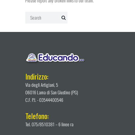
Please report any broken links to our team.
Indirizzo:
Via degli Artigiani, 5
06016 Lama di San Giustino (PG)
C.F. P.I. - 03544400546
Telefono:
Tel. 075/8510381 – 6 linee ra