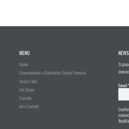
MENU
NEWS
Home
Ti piac
conosc
Concessionari e Distributori Scuola Primaria
Scopri i libri
Email
Chi Siamo
Carrello
Info-Contatti
Confer
concedo
finalit