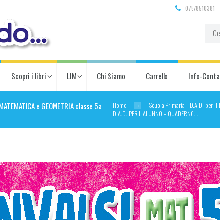
075/8510381
Scopri i libri
LIM
Chi Siamo
Carrello
Info-Conta
Home
Scuola Primaria - D.A.D. per i
 MATEMATICA e GEOMETRIA classe 5a
D.A.D. PER L’ ALUNNO – QUADERNO...