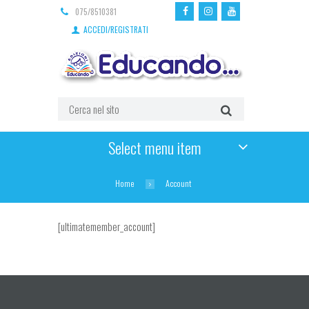
075/8510381
ACCEDI/REGISTRATI
Select menu item
Home
Account
[ultimatemember_account]