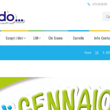
075/8510381
Scopri i libri
LIM
Chi Siamo
Carrello
Info-Conta
Home
9. GE