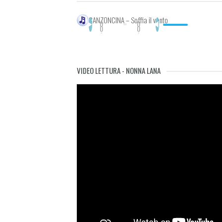
CANZONCINA – Soffia il vento
0
0
0
0
:
:
0
0
0
0
VIDEO LETTURA - NONNA LANA