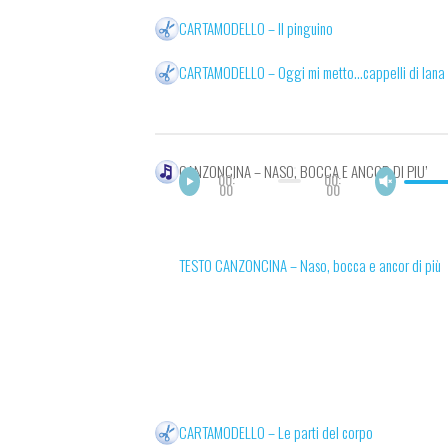
CARTAMODELLO – Il pinguino
CARTAMODELLO – Oggi mi metto…cappelli di lana
CANZONCINA – NASO, BOCCA E ANCOR DI PIU’
00:
00:
00
00
TESTO CANZONCINA – Naso, bocca e ancor di più
CARTAMODELLO – Le parti del corpo