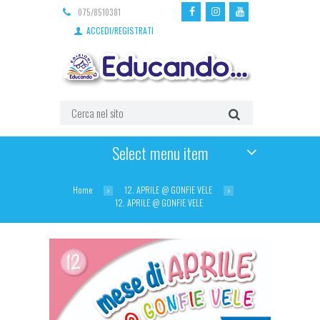
075/8510381
ACCEDI/REGISTRATI
Select menu item
Home
12. APRILE @ GONFIE VELE
12. APRILE @ GONFIE VELE